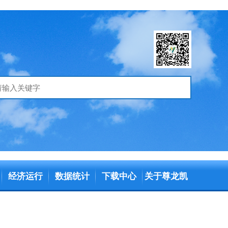
经济运行
数据统计
下载中心
关于尊龙凯
时官方旗舰