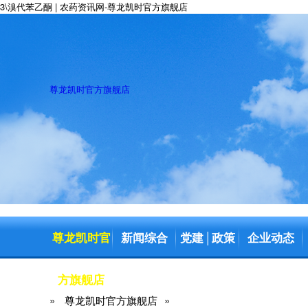
3\溴代苯乙酮 | 农药资讯网-尊龙凯时官方旗舰店
尊龙凯时官方旗舰店
尊龙凯时官
新闻综合
党建
政策
企业动态
│
方旗舰店
»
尊龙凯时官方旗舰店
»