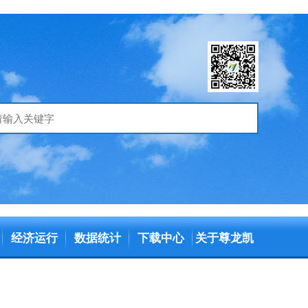
经济运行
数据统计
下载中心
关于尊龙凯
时官方旗舰