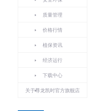
质量管理
价格行情
植保资讯
经济运行
下载中心
关于尊龙凯时官方旗舰店