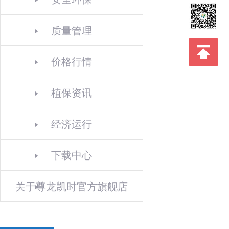
质量管理
价格行情
植保资讯
经济运行
下载中心
关于尊龙凯时官方旗舰店