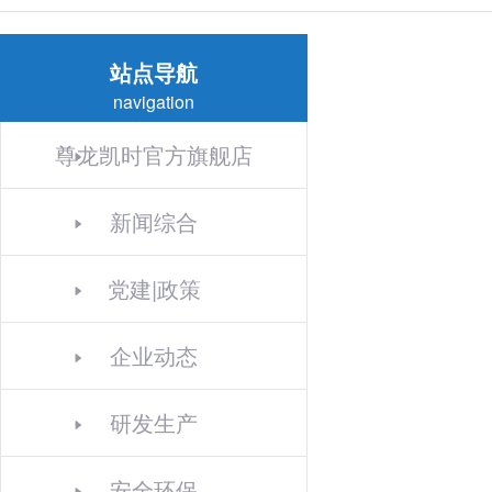
站点导航
navigation
尊龙凯时官方旗舰店
新闻综合
党建|政策
企业动态
研发生产
安全环保