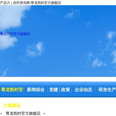
产品力 | 农药资讯网-尊龙凯时官方旗舰店
尊龙凯时官方旗舰店
尊龙凯时官
新闻综合
党建
政策
企业动态
研发生产
│
方旗舰店
»
尊龙凯时官方旗舰店
»