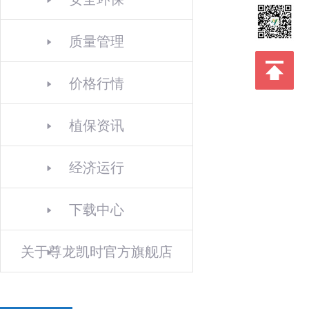
质量管理
价格行情
植保资讯
经济运行
下载中心
关于尊龙凯时官方旗舰店