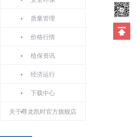
质量管理
价格行情
植保资讯
经济运行
下载中心
关于尊龙凯时官方旗舰店