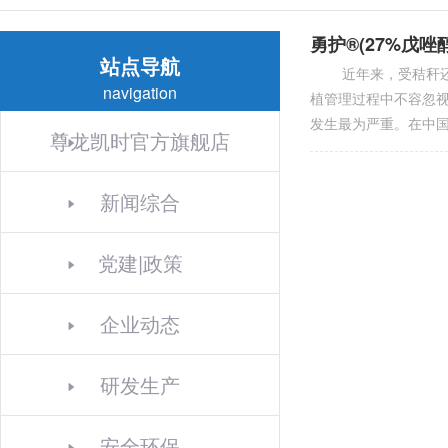
勇护®(27%戊
站点导航
近年来，受秸秆还田
navigation
植管理过程中不容忽视
发生最为严重。在中
尊龙凯时官方旗舰店
新闻综合
党建|政策
企业动态
研发生产
安全环保