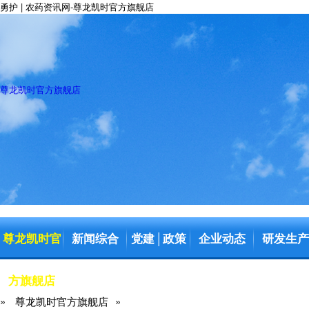
勇护 | 农药资讯网-尊龙凯时官方旗舰店
尊龙凯时官方旗舰店
尊龙凯时官
新闻综合
党建
政策
企业动态
研发生产
│
方旗舰店
»
尊龙凯时官方旗舰店
»