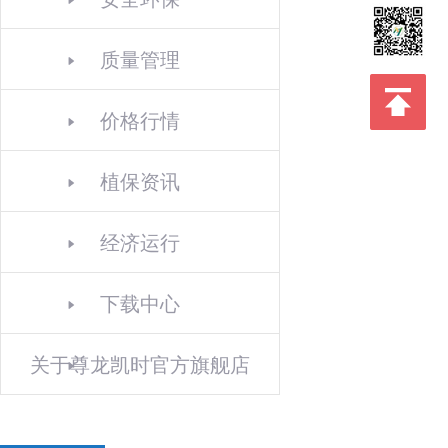
质量管理
价格行情
植保资讯
经济运行
下载中心
关于尊龙凯时官方旗舰店