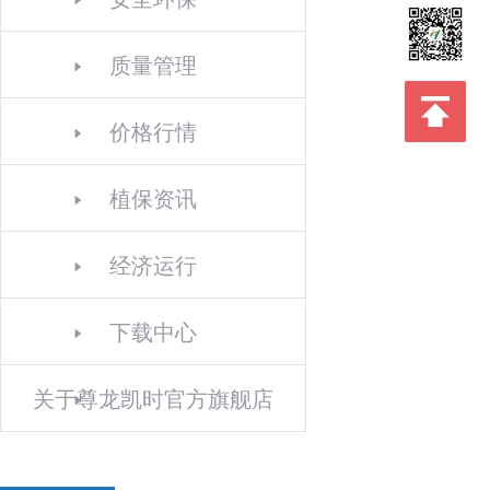
质量管理
价格行情
植保资讯
经济运行
下载中心
关于尊龙凯时官方旗舰店