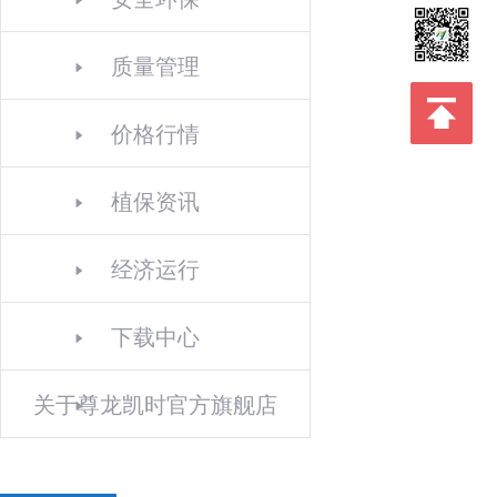
质量管理
价格行情
植保资讯
经济运行
下载中心
关于尊龙凯时官方旗舰店