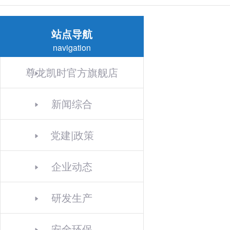
站点导航
navigation
尊龙凯时官方旗舰店
新闻综合
党建|政策
企业动态
研发生产
安全环保