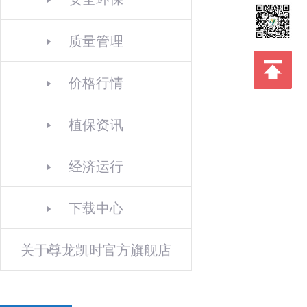
质量管理
价格行情
植保资讯
经济运行
下载中心
关于尊龙凯时官方旗舰店