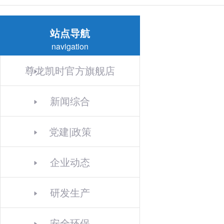
站点导航
navigation
尊龙凯时官方旗舰店
新闻综合
党建|政策
企业动态
研发生产
安全环保