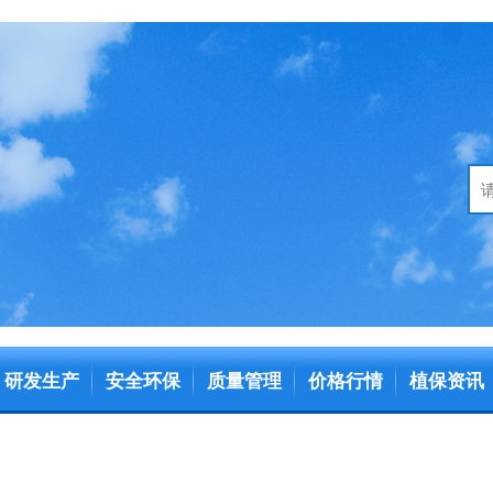
研发生产
安全环保
质量管理
价格行情
植保资讯