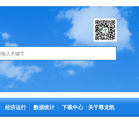
经济运行
数据统计
下载中心
关于尊龙凯
时官方旗舰