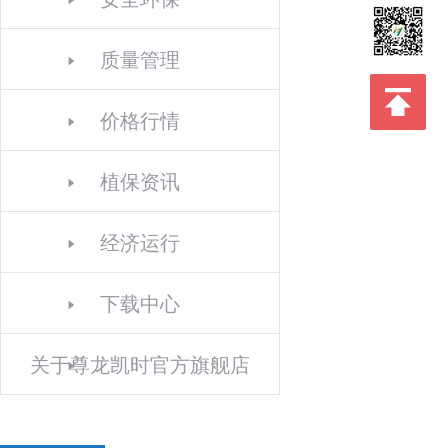
质量管理
价格行情
植保资讯
经济运行
下载中心
关于尊龙凯时官方旗舰店