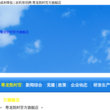
成本降低 | 农药资讯网-尊龙凯时官方旗舰店
尊龙凯时官方旗舰店
尊龙凯时官
新闻综合
党建
政策
企业动态
研发生产
│
方旗舰店
»
尊龙凯时官方旗舰店
»