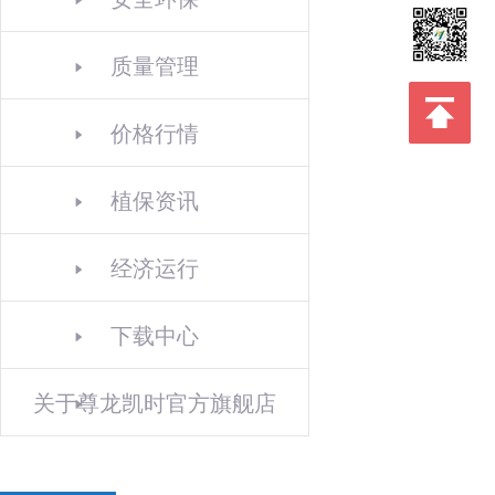
质量管理
价格行情
植保资讯
经济运行
下载中心
关于尊龙凯时官方旗舰店