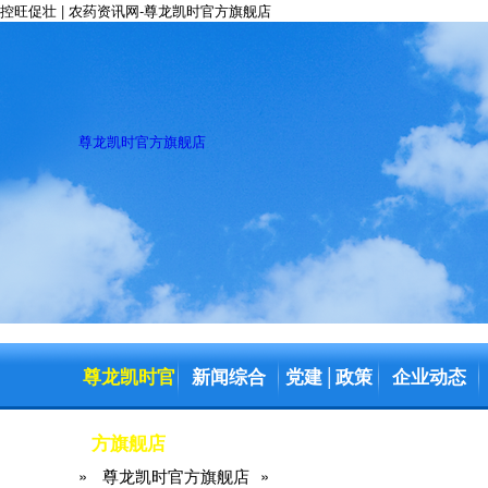
控旺促壮 | 农药资讯网-尊龙凯时官方旗舰店
尊龙凯时官方旗舰店
尊龙凯时官
新闻综合
党建
政策
企业动态
│
方旗舰店
»
尊龙凯时官方旗舰店
»