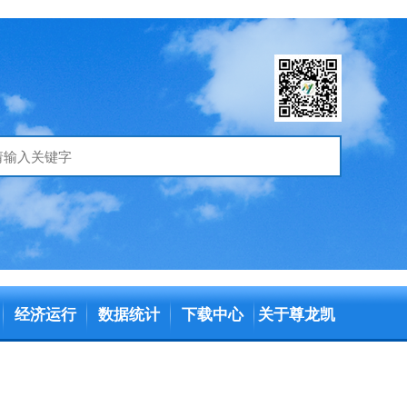
经济运行
数据统计
下载中心
关于尊龙凯
时官方旗舰