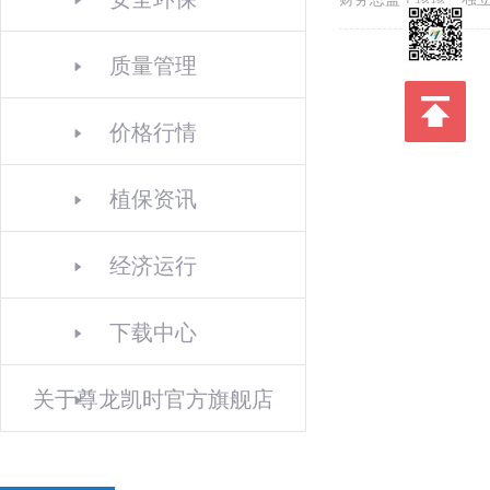
质量管理
价格行情
植保资讯
经济运行
下载中心
关于尊龙凯时官方旗舰店