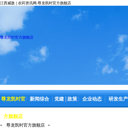
江西威敌 | 农药资讯网-尊龙凯时官方旗舰店
尊龙凯时官方旗舰店
尊龙凯时官
新闻综合
党建
政策
企业动态
研发生产
│
方旗舰店
»
尊龙凯时官方旗舰店
»