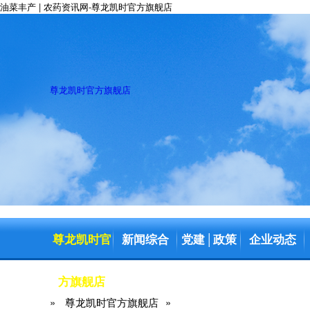
油菜丰产 | 农药资讯网-尊龙凯时官方旗舰店
尊龙凯时官方旗舰店
尊龙凯时官
新闻综合
党建
政策
企业动态
│
方旗舰店
»
尊龙凯时官方旗舰店
»