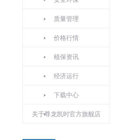
质量管理
价格行情
植保资讯
经济运行
下载中心
关于尊龙凯时官方旗舰店