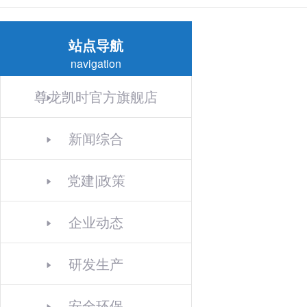
站点导航
navigation
尊龙凯时官方旗舰店
新闻综合
党建|政策
企业动态
研发生产
安全环保