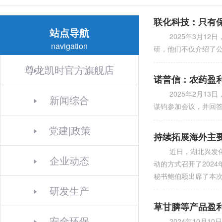
联化科技：只有
站点导航
2025年3月12
navigation
研，他们不仅介绍了公
尊龙凯时官方旗舰店
诺普信：农药盈
2025年2月13日
新闻综合
谋钧参加会议，并回答
党建|政策
持续拓展海外主
近日，湖北兴发化工集团
企业动态
动的方式召开了202
秘书鲍伯颖出席了本
研发生产
草甘膦等产品盈
安全环保
2024年10月10日