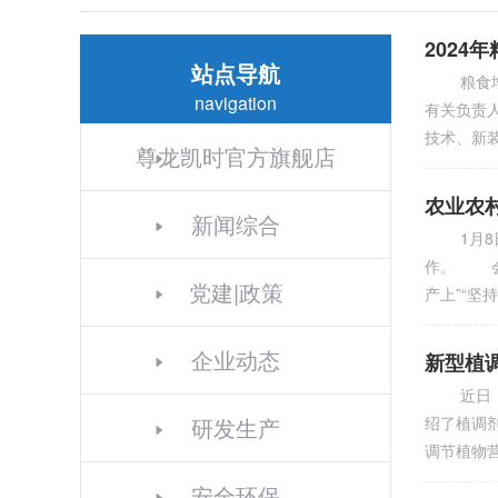
202
站点导航
粮食增产
navigation
有关负责
技术、新
尊龙凯时官方旗舰店
农业农
新闻综合
1月8日
作。 会
党建|政策
产上”“坚
企业动态
新型植
近日，全
研发生产
绍了植调
调节植物
安全环保