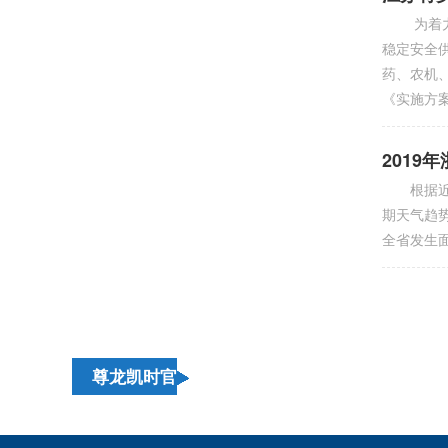
为着力提
稳定安全
药、农机
《实施方
201
根据近年
期天气趋
全省发生
尊龙凯时官
方旗舰店的