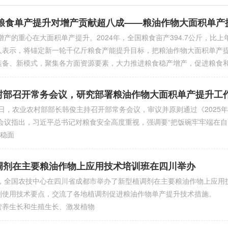
4年粮食单产提升对增产贡献超八成——粮油作物大面积单产
的重心在大面积单产提升。2024年，全国粮食亩产394.7公斤，比上
人表示，将锚定新一轮千亿斤粮食产能提升目标，把粮油作物大面积单产
装备、新模式，聚集各方面资源要素，大力推进粮食稳产增产，促进粮食
村部召开常务会议，研究部署粮油作物大面积单产提升工
，农业农村部部长韩俊主持召开部常务会议，审议并原则通过《2025
议指出，习近平总书记对粮食安全高度重视，强调要“把饭碗牢牢端在自己
持稳面
调剂在主要粮油作物上应用技术培训班在四川举办
国农技中心在四川省成都市举办了新型植调剂在主要粮油作物上应用技
剂使用技术要点，交流了各地植调剂促进粮油作物单产提升技术措施。 
营养生长和生殖生长、激发植物