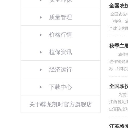
全国农
全国农技
质量管理
（植检、
产建设兵
价格行情
秋季主
植保资讯
农作物病
进作物健
经济运行
标，特制
下载中心
全国农
为贯彻落
江西省九
关于尊龙凯时官方旗舰店
虫害防控
江苏将