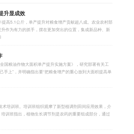
店
提升显成效
年提高5.1公斤，单产提升对粮食增产贡献超八成。农业农村部
提升作为有力的抓手，摆在更加突出的位置，集成新品种、新
和
作
年全国粮油作物大面积单产提升实施方案》，研究部署有关工
手上”，并明确指出要“把粮食增产的重心放到大面积提高单
术培训班。培训班组织观摩了新型植调剂田间应用效果，介
培训班指出，植物生长调节剂是农药的重要组成部分，通过