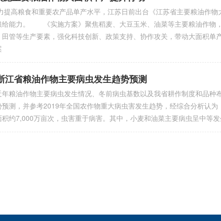
高粮食和重要农产品单产水平，江苏日前出台《江苏省主要粮油作物大
供给能力。 《实施方案》聚焦稻麦、大豆玉米、油菜等主要粮油作物，
、田管等生产要素，强化科技创新、政策支持、协作攻关，带动大面积单
案
9年浙江省粮油作物主要病虫发生趋势预测
粮油作物主要病虫发生情况、冬前病虫基数以及我省耕作制度和品种布
势预测，并参考2019年全国农作物重大病虫害发生趋势，经综合分析认为
面积约7,000万亩次，虫害重于病害。其中，小麦和油菜主要病虫呈中等