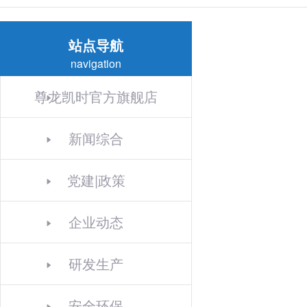
站点导航
navigation
尊龙凯时官方旗舰店
新闻综合
党建|政策
企业动态
研发生产
安全环保