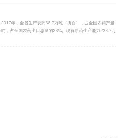
店
17年，全省生产农药68.7万吨（折百），占全国农药产量
万吨，占全国农药出口总量的28%。现有原药生产能力228.7万