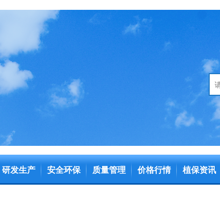
研发生产
安全环保
质量管理
价格行情
植保资讯