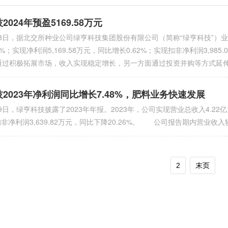
2024年预盈5169.58万元
日，据北交所种业公司绿亨科技集团股份有限公司（简称“绿亨科技”）业绩
88%；实现净利润5,169.58万元，同比增长0.62%；实现扣非净利润3,
通过积极拓展市场，收入实现稳定增长，另一方面通过投资并购等方式延
2023年净利润同比增长7.48%，肥料业务快速发展
，绿亨科技披露了2023年年报。2023年，公司实现营业总收入4.22亿元
；扣非净利润3,639.82万元，同比下降20.26%。 公司报告期内营
2
末页