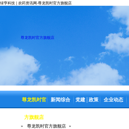
绿亨科技 | 农药资讯网-尊龙凯时官方旗舰店
尊龙凯时官方旗舰店
尊龙凯时官
新闻综合
党建
政策
企业动态
│
方旗舰店
»
尊龙凯时官方旗舰店
»