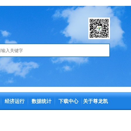
经济运行
数据统计
下载中心
关于尊龙凯
时官方旗舰