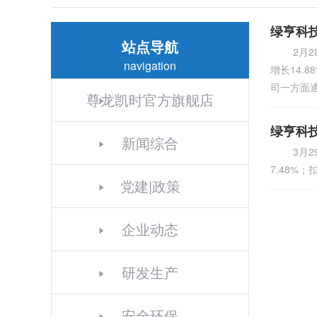
绿亨科技
站点导航
2月28
navigation
增长14.
司一方面
尊龙凯时官方旗舰店
绿亨科技
新闻综合
3月29日
7.48%
党建|政策
企业动态
研发生产
安全环保