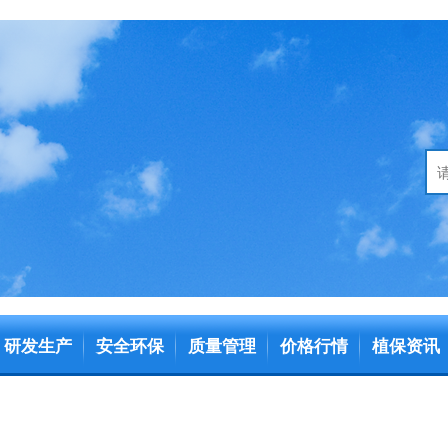
研发生产
安全环保
质量管理
价格行情
植保资讯