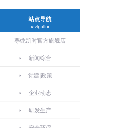
站点导航
navigation
尊龙凯时官方旗舰店
新闻综合
党建|政策
企业动态
研发生产
安全环保