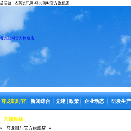
苗碧健 | 农药资讯网-尊龙凯时官方旗舰店
尊龙凯时官方旗舰店
尊龙凯时官
新闻综合
党建
政策
企业动态
研发生产
│
方旗舰店
»
尊龙凯时官方旗舰店
»