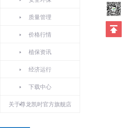
质量管理
价格行情
植保资讯
经济运行
下载中心
关于尊龙凯时官方旗舰店