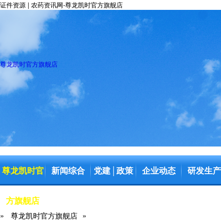
证件资源 | 农药资讯网-尊龙凯时官方旗舰店
尊龙凯时官方旗舰店
尊龙凯时官
新闻综合
党建
政策
企业动态
研发生产
│
方旗舰店
»
尊龙凯时官方旗舰店
»