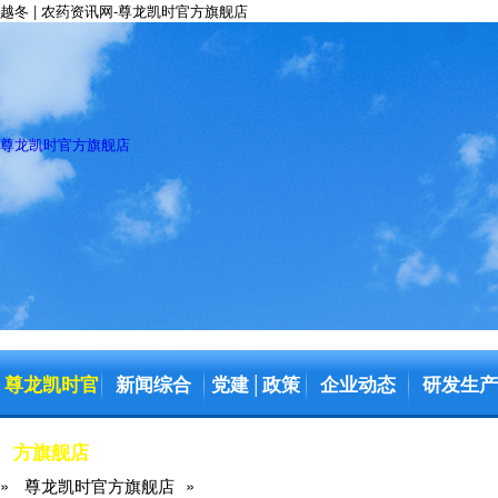
越冬 | 农药资讯网-尊龙凯时官方旗舰店
尊龙凯时官方旗舰店
尊龙凯时官
新闻综合
党建
政策
企业动态
研发生产
│
方旗舰店
»
尊龙凯时官方旗舰店
»