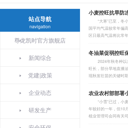
小麦控旺抗旱防
站点导航
“大寒”已至，冬小麦
navigation
国平均气温较常年偏高
区日最高气温将比常
尊龙凯时官方旗舰店
冬油菜促弱控旺
新闻综合
2024年秋冬种以
旺长，部分旱地直播油
党建|政策
现秋发壮苗的关键时
企业动态
农业农村部部署
“小雪”已过，小麦
研发生产
年较好的一年，但1
植业管理司会同有关
安全环保