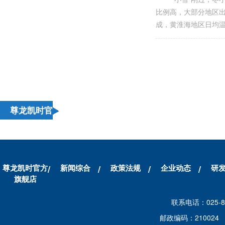
比例高，大部分地区出
成，黄淮海地区日均温
尊龙凯时官
方旗舰店的
友情链接
尊龙凯时官方
新闻综合
政策法规
企业动态
研
旗舰店
联系电话：025-86
邮政编码：210024