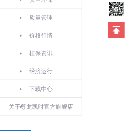
质量管理
价格行情
植保资讯
经济运行
下载中心
关于尊龙凯时官方旗舰店