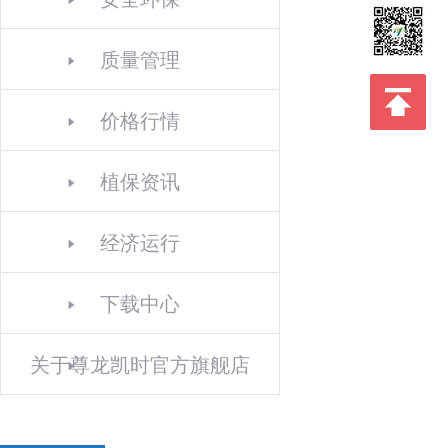
质量管理
价格行情
植保资讯
经济运行
下载中心
关于尊龙凯时官方旗舰店