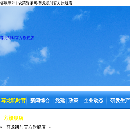
邻氯甲苯 | 农药资讯网-尊龙凯时官方旗舰店
尊龙凯时官方旗舰店
尊龙凯时官
新闻综合
党建
政策
企业动态
研发生产
│
方旗舰店
»
尊龙凯时官方旗舰店
»