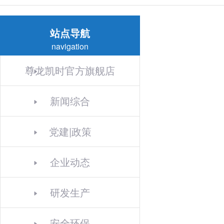
站点导航
navigation
尊龙凯时官方旗舰店
新闻综合
党建|政策
企业动态
研发生产
安全环保