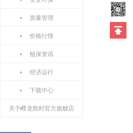
质量管理
价格行情
植保资讯
经济运行
下载中心
关于尊龙凯时官方旗舰店