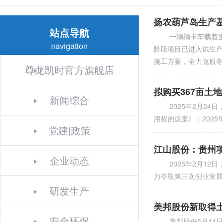
扬农葫芦岛生产基
站点导航
一辆辆卡车载着生产
navigation
阶段项目已进入试生
施工方案，全力克服冬
尊龙凯时官方旗舰店
拟购买367亩土
新闻综合
2025年2月24日
用权的议案》；202
党建|政策
江山股份：贵州
企业动态
2025年2月12日
力夺取第三次创业发
研发生产
美邦股份新取得
安全环保
美邦股份5月14日晚