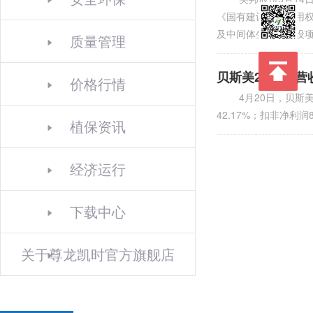
《国有建设用地使用权
及中间体生产线建设
质量管理
贝斯美2023年
价格行情
4月20日，贝斯美发布
42.17%；扣非净利
植保资讯
经济运行
下载中心
关于尊龙凯时官方旗舰店