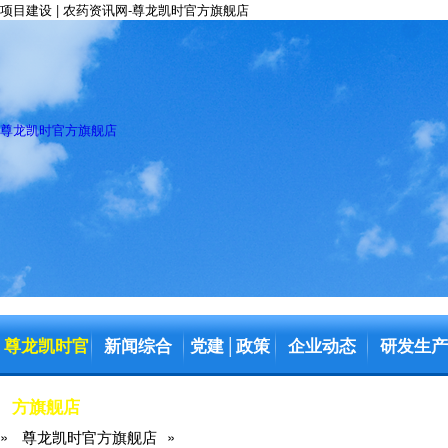
项目建设 | 农药资讯网-尊龙凯时官方旗舰店
尊龙凯时官方旗舰店
尊龙凯时官
新闻综合
党建
政策
企业动态
研发生产
│
方旗舰店
»
尊龙凯时官方旗舰店
»