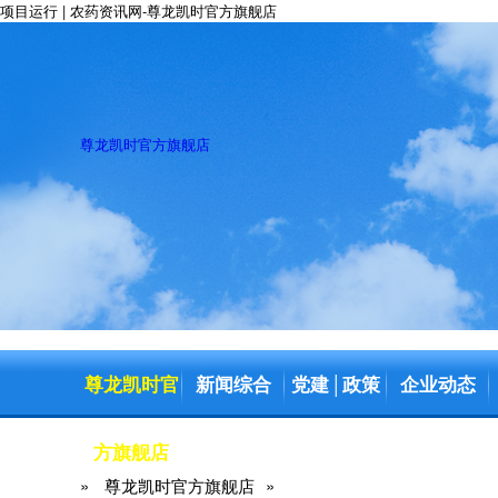
项目运行 | 农药资讯网-尊龙凯时官方旗舰店
尊龙凯时官方旗舰店
尊龙凯时官
新闻综合
党建
政策
企业动态
│
方旗舰店
»
尊龙凯时官方旗舰店
»