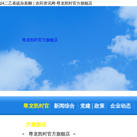
24二乙基硫杂蒽酮 | 农药资讯网-尊龙凯时官方旗舰店
尊龙凯时官方旗舰店
尊龙凯时官
新闻综合
党建
政策
企业动态
│
方旗舰店
»
尊龙凯时官方旗舰店
»