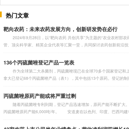
热门文章
靶向农药：未来农药发展方向，创新研发势在必行
2024年9月28日，以“靶向农药 共创共享”为主题的“农业农村
管、顶尖科学家、精英企业代表等汇聚一堂，共同探讨农药创新前沿技
136个丙硫菌唑登记产品一览表
作为全球第二大杀菌剂，丙硫菌唑现已在全球70多个国家登记和上市，
拿大已登记68个丙硫菌唑产品（表1），其中包括13个原药。登记的
丙硫菌唑原药产能或将严重过剩
随着丙硫菌唑专利到期，登记产品迅速增加，原药产能不断扩大。
丙硫菌唑原药产能6,000吨/年。 安道麦在以色列、印度、巴西均