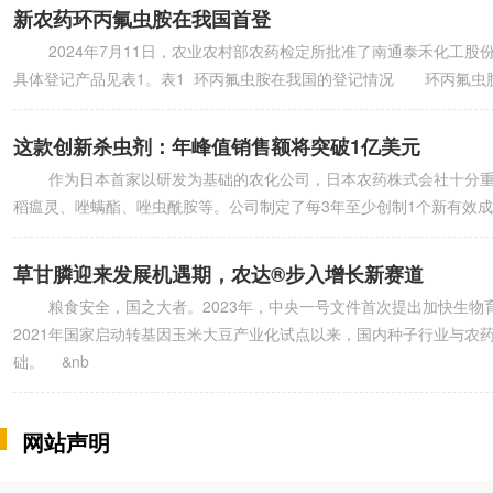
新农药环丙氟虫胺在我国首登
2024年7月11日，农业农村部农药检定所批准了南通泰禾化工股
具体登记产品见表1。表1 环丙氟虫胺在我国的登记情况 环丙氟虫胺英文通用名：c
这款创新杀虫剂：年峰值销售额将突破1亿美元
作为日本首家以研发为基础的农化公司，日本农药株式会社十分重视
稻瘟灵、唑螨酯、唑虫酰胺等。公司制定了每3年至少创制1个新有效成分的目
草甘膦迎来发展机遇期，农达®步入增长新赛道
粮食安全，国之大者。2023年，中央一号文件首次提出加快生物
2021年国家启动转基因玉米大豆产业化试点以来，国内种子行业与
础。 &nb
网站声明