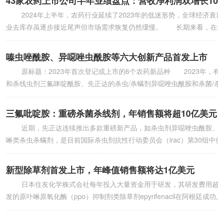
43家农药上市公司半年业绩盘点：营收净利润双增长1
2024年上半年，农药行业延续了2023年的低迷形势，全球经济
业去库存虽逐步接近尾声但市场需求恢复仍然缓慢。 长期来看，在
嗪虫唑酰胺、异噁唑虫酰胺等六大创新产品首发上市
原标题：2023年首次登记或上市的6个农药新品种 2023年，
和杀线虫剂三氟咪啶酰胺、先正达的杀虫/杀螨剂异噁唑虫酰胺和杀菌/杀线
三氟吡啶胺：重磅杀菌杀线剂，年销售额将超10亿美元
近期，先正达连续推出多款重磅新产品，如杀虫剂异噁唑虫酰胺、
啉类杀虫杀螨剂，是目前国际杀虫剂抗性行动委员会（irac）第30
新型除草剂首发上市，年峰值销售额将达1亿美元
日本住友化学株式会社每年投入大量资金用于研发，其研发费用超过
发的原卟啉原氧化酶（ppo）抑制剂类除草剂epyrifenacil在阿