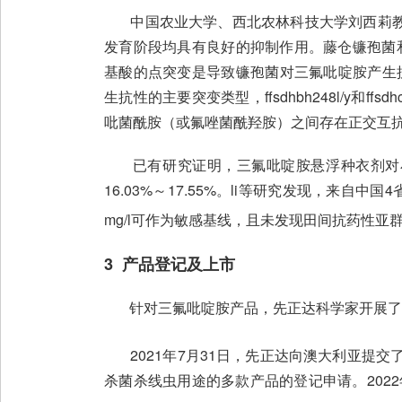
中国农业大学、西北农林科技大学刘西莉教
发育阶段均具有良好的抑制作用。藤仓镰孢菌和假
基酸的点突变是导致镰孢菌对三氟吡啶胺产生抗性的主要
生抗性的主要突变类型，ffsdhbh248l/y和
吡菌酰胺（或氟唑菌酰羟胺）之间存在正交互
已有研究证明，三氟吡啶胺悬浮种衣剂对小麦茎
16.03%～17.55%。li等研究发现，来自
mg/l可作为敏感基线，且未发现田间抗药性亚
3 产品登记及上市
针对三氟吡啶胺产品，先正达科学家开展了5,
2021年7月31日，先正达向澳大利亚提交了三氟
杀菌杀线虫用途的多款产品的登记申请。202