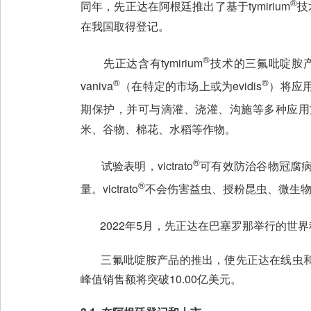
®
同年，先正达在阿根廷推出了基于tymirium
技
在我国取得登记。
®
先正达含有tymirium
技术的三氟吡啶胺产
®
®
vaniva
（在特定的市场上或为evidis
）将应
期保护，并可与滴灌、浇灌、沟施等多种应用方式相
米、谷物、棉花、水稻等作物。
®
试验表明，victrato
可有效防治谷物冠腐
®
量。victrato
不会伤害益虫、授粉昆虫、微生
2022年5月，先正达在巴塞罗那举行的世界种子
三氟吡啶胺产品的推出，使先正达在线虫和
峰值销售额将突破10.00亿美元。