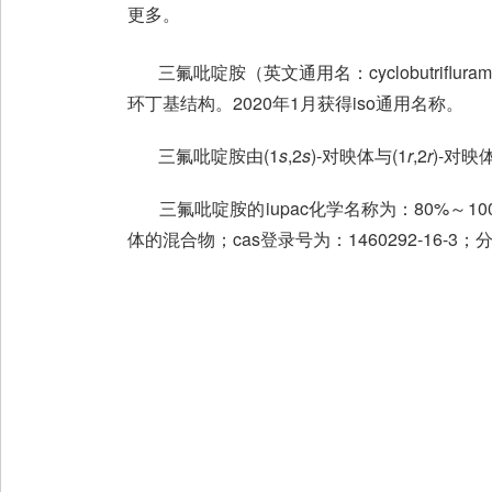
更多。
三氟吡啶胺（英文通用名：cyclobutrifluram
环丁基结构。2020年1月获得iso通用名称。
三氟吡啶胺由(1
s
,2
s
)-对映体与(1
r
,2
r
)-对
三氟吡啶胺的iupac化学名称为：80%～10
体的混合物；cas登录号为：1460292-16-3；