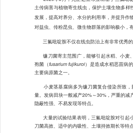
土传病害与植物寄生线虫，保护土壤生物多样
发展，提高对养分、水分的利用率，并提升作物对
对益虫、传粉昆虫、微生物群落的影响极小，有助于
三氟吡啶胺不仅在线虫防治上有非常优秀的表
镰刀菌寄主范围广，能够引起水稻、小麦、
孢菌（
fusarium fujikuroi
）是造成水稻恶苗病
主要病原菌之一。
小麦茎基腐病多为镰刀菌复合侵染所致，影
量。发病田块一般减产20%～30%，严重的
隐蔽性强、不易发现等特点。
大量的试验结果表明，三氟吡啶胺对引起小
刀菌高效、适中的内吸性、土壤持效期长等特