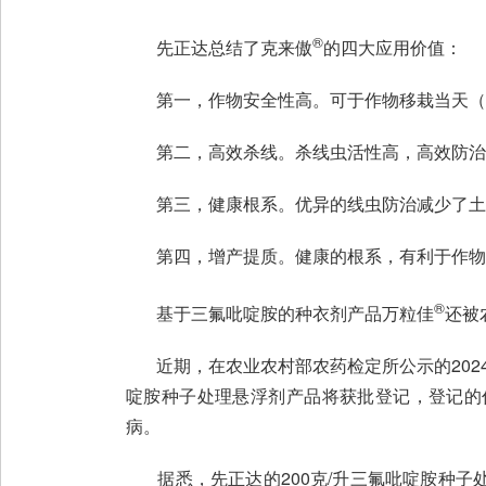
®
先正达总结了克来傲
的四大应用价值：
第一，作物安全性高。可于作物移栽当天（0
第二，高效杀线。杀线虫活性高，高效防治
第三，健康根系。优异的线虫防治减少了土
第四，增产提质。健康的根系，有利于作物
®
基于三氟吡啶胺的种衣剂产品万粒佳
还被
近期，在农业农村部农药检定所公示的2024
啶胺种子处理悬浮剂产品将获批登记，登记的
病。
据悉，先正达的200克/升三氟吡啶胺种子