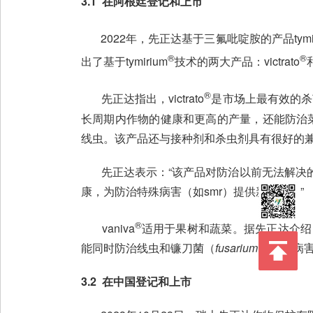
3.1 在阿根廷登记和上市
2022年，先正达基于三氟吡啶胺的产品tymir
®
®
出了基于tymirium
技术的两大产品：victrato
和
®
先正达指出，victrato
是市场上最有效的杀
长周期内作物的健康和更高的产量，还能防治
线虫。该产品还与接种剂和杀虫剂具有很好的
先正达表示：“该产品对防治以前无法解决的病
康，为防治特殊病害（如smr）提供新标准。”
®
vaniva
适用于果树和蔬菜。据先正达介绍
能同时防治线虫和镰刀菌（
fusarium
spp.）病
3.2 在中国登记和上市