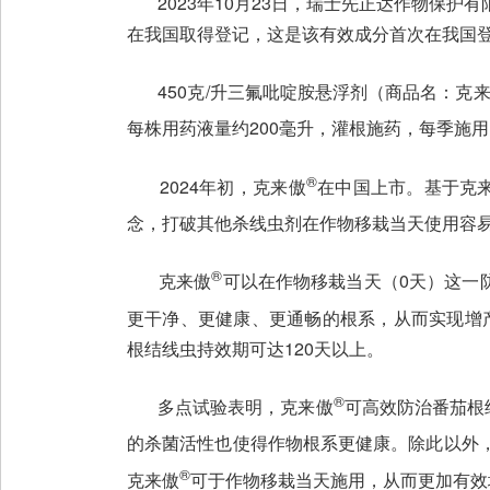
2023年10月23日，瑞士先正达作物保护有限公司
在我国取得登记，这是该有效成分首次在我国
450克/升三氟吡啶胺悬浮剂（商品名：克
每株用药液量约200毫升，灌根施药，每季施
®
2024年初，克来傲
在中国上市。基于克
念，打破其他杀线虫剂在作物移栽当天使用容
®
克来傲
可以在作物移栽当天（0天）这一
更干净、更健康、更通畅的根系，从而实现增
根结线虫持效期可达120天以上。
®
多点试验表明，克来傲
可高效防治番茄根
的杀菌活性也使得作物根系更健康。除此以外
®
克来傲
可于作物移栽当天施用，从而更加有效