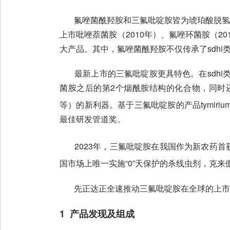
氟唑菌酰羟胺和三氟吡啶胺皆为琥珀酸脱氢酶抑
上市吡唑萘菌胺（2010年）、氟唑环菌胺（20
大产品。其中，氟唑菌酰羟胺不仅传承了sdh
最新上市的三氟吡啶胺更具特色。在sdhi
菌胺之后的第2个烟酰胺结构的化合物，同时
等）的新利器。基于三氟吡啶胺的产品tymiriu
最佳研发管道奖。
2023年，三氟吡啶胺在我国作为新农药首获
国市场上唯一实施“0”天保护的杀线虫剂，克来
先正达正全速推动三氟吡啶胺在全球的上市进程
1 产品发现及组成