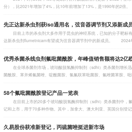
分），比2021年增加了4%，比10年前增加了13%，是1990年的2倍
先正达新杀虫剂获iso通用名，弦音器调节剂又添新成
目前上市的杀虫剂大多作用于昆虫的神经系统，已知的分子靶标有9
达新杀虫剂flumetnicam有望成为弦音器调节剂中的新成员。 2
优秀杀菌杀线虫剂氟吡菌酰胺，年峰值销售额将达2亿
在全球杀菌剂市场，琥珀酸脱氢酶抑制剂（sdhi）类杀菌剂增长迅速，上市
菌酰胺、苯并烯氟菌唑、啶酰菌胺、氯氟联苯吡菌胺、氟唑菌苯胺、吡唑萘菌胺
58个氟吡菌酰胺登记产品一览表
在目前上市的20多个琥珀酸脱氢酶抑制剂（sdhi）类杀菌剂中，
记和上市，用于70多种作物。其中，加拿大、澳大利亚、英国分别登记了
久易股份获准新登记，丙硫菌唑挺进新市场