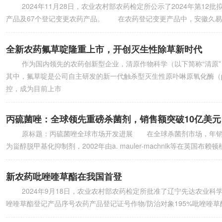
2024年11月28日，农业农村部农药检定所公示了2024年第12
产品及67个登记变更农药产品。 在农药登记变更产品中，安徽久易农
全新农药氟草啶隆重上市，开创灭生性除草新时代
作为国内领先的农药创新型企业，清原作物科学（以下简称“清原”
其中，氟草啶是公司自主研发的新一代触杀型灭生性原卟啉原氧化酶（
控，成为目前上市
丙硫菌唑：全球领先重磅杀菌剂，销售额突破10亿美元
原标题：丙硫菌唑全球市场开发进展 在全球杀菌剂市场，年销售
为甾醇脱甲基化抑制剂，2002年由a. mauler-machnik等在英国布
新农药吡唑喹草酯在我国首登
2024年9月18日，农业农村部农药检定所批准了辽宁先达农业科
唑喹草酯登记产品序号农药产品登记证号作物/防治对象195%吡唑喹草酯原药p