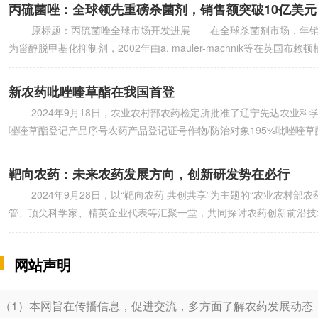
丙硫菌唑：全球领先重磅杀菌剂，销售额突破10亿美元
原标题：丙硫菌唑全球市场开发进展 在全球杀菌剂市场，年销售
为甾醇脱甲基化抑制剂，2002年由a. mauler-machnik等在英国布
新农药吡唑喹草酯在我国首登
2024年9月18日，农业农村部农药检定所批准了辽宁先达农业科
唑喹草酯登记产品序号农药产品登记证号作物/防治对象195%吡唑喹草酯原药p
靶向农药：未来农药发展方向，创新研发势在必行
2024年9月28日，以“靶向农药 共创共享”为主题的“农业农村
管、顶尖科学家、精英企业代表等汇聚一堂，共同探讨农药创新前沿技
网站声明
（1）本网旨在传播信息，促进交流，多方面了解农药发展动态