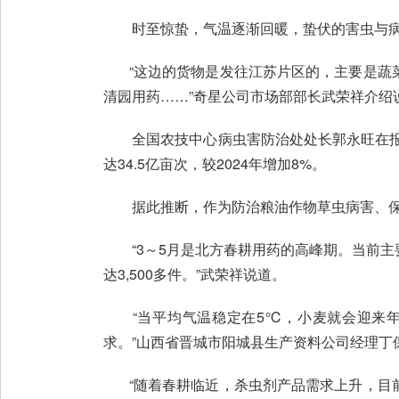
时至惊蛰，气温逐渐回暖，蛰伏的害虫与病
“这边的货物是发往江苏片区的，主要是蔬菜
清园用药……”奇星公司市场部部长武荣祥介绍
全国农技中心病虫害防治处处长郭永旺在报告
达34.5亿亩次，较2024年增加8%。
据此推断，作为防治粮油作物草虫病害、保
“3～5月是北方春耕用药的高峰期。当前主
达3,500多件。”武荣祥说道。
“当平均气温稳定在5℃，小麦就会迎来年
求。”山西省晋城市阳城县生产资料公司经理丁
“随着春耕临近，杀虫剂产品需求上升，目前