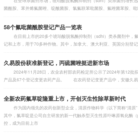
在全球杀菌剂市场，琥珀酸脱氢酶抑制剂（sdhi）类杀菌剂增长迅速，上市
菌酰胺、苯并烯氟菌唑、啶酰菌胺、氯氟联苯吡菌胺、氟唑菌苯胺、吡唑萘菌胺
58个氟吡菌酰胺登记产品一览表
在目前上市的20多个琥珀酸脱氢酶抑制剂（sdhi）类杀菌剂中，
记和上市，用于70多种作物。其中，加拿大、澳大利亚、英国分别登记了
久易股份获准新登记，丙硫菌唑挺进新市场
2024年11月28日，农业农村部农药检定所公示了2024年第12
产品及67个登记变更农药产品。 在农药登记变更产品中，安徽久易农
全新农药氟草啶隆重上市，开创灭生性除草新时代
作为国内领先的农药创新型企业，清原作物科学（以下简称“清原”
其中，氟草啶是公司自主研发的新一代触杀型灭生性原卟啉原氧化酶（
控，成为目前上市