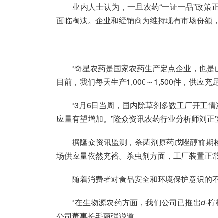
业内人士认为，一旦农药“一证一品”政策正
面临淘汰。企业和经销商为维持现有市场份额
“奇星农药是国家农药生产定点企业，也是山
目前，我们每天生产1,000～1,500件，供
“3月6日当周，国内除草剂多数工厂开工情
应量有望增加。”隆众资讯农药行业分析师刘正
据隆众资讯监测，杀菌剂原药戊唑醇前期检
场供应量依然充裕。杀虫剂方面，工厂装置正
随着消费者对食品安全和环境保护意识的不
“在生物源农药方面，我们公司已推出
d
-
公司董事长毛丽强说道。