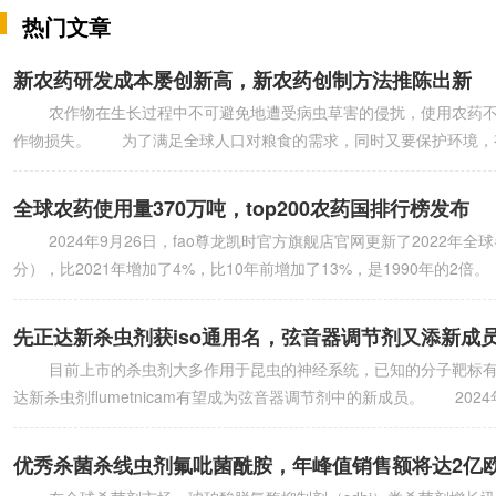
热门文章
新农药研发成本屡创新高，新农药创制方法推陈出新
农作物在生长过程中不可避免地遭受病虫草害的侵扰，使用农药不仅能
作物损失。 为了满足全球人口对粮食的需求，同时又要保护环境，
全球农药使用量370万吨，top200农药国排行榜发布
2024年9月26日，fao尊龙凯时官方旗舰店官网更新了2022年
分），比2021年增加了4%，比10年前增加了13%，是1990年的2倍
先正达新杀虫剂获iso通用名，弦音器调节剂又添新成
目前上市的杀虫剂大多作用于昆虫的神经系统，已知的分子靶标有9
达新杀虫剂flumetnicam有望成为弦音器调节剂中的新成员。 2
优秀杀菌杀线虫剂氟吡菌酰胺，年峰值销售额将达2亿