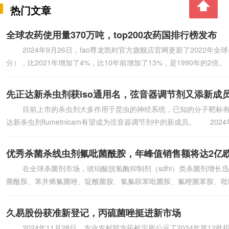
热门文章
全球农药使用量370万吨，top200农药国排行榜发布
2024年9月26日，fao尊龙凯时官方旗舰店官网更新了2022年
分），比2021年增加了4%，比10年前增加了13%，是1990年的2倍
先正达新杀虫剂获iso通用名，弦音器调节剂又添新成
目前上市的杀虫剂大多作用于昆虫的神经系统，已知的分子靶标有9
达新杀虫剂flumetnicam有望成为弦音器调节剂中的新成员。 2
优秀杀菌杀线虫剂氟吡菌酰胺，年峰值销售额将达2亿
在全球杀菌剂市场，琥珀酸脱氢酶抑制剂（sdhi）类杀菌剂增长迅速，上市
菌酰胺、苯并烯氟菌唑、啶酰菌胺、氯氟联苯吡菌胺、氟唑菌苯胺、吡唑萘菌胺
久易股份获准新登记，丙硫菌唑挺进新市场
2024年11月28日，农业农村部农药检定所公示了2024年第12