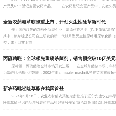
产品及67个登记变更农药产品。 在农药登记变更产品中，安徽久易农
全新农药氟草啶隆重上市，开创灭生性除草新时代
作为国内领先的农药创新型企业，清原作物科学（以下简称“清原”
其中，氟草啶是公司自主研发的新一代触杀型灭生性原卟啉原氧化酶（
控，成为目前上市
丙硫菌唑：全球领先重磅杀菌剂，销售额突破10亿美元
原标题：丙硫菌唑全球市场开发进展 在全球杀菌剂市场，年销售
为甾醇脱甲基化抑制剂，2002年由a. mauler-machnik等在英国布
新农药吡唑喹草酯在我国首登
2024年9月18日，农业农村部农药检定所批准了辽宁先达农业科
唑喹草酯登记产品序号农药产品登记证号作物/防治对象195%吡唑喹草酯原药p