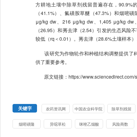
方耕地土壤中除草剂残留普遍存在，90.9%
（41.1%）、氟磺胺草醚（47.3%）和烟嘧磺
μg/kg dw、216 μg/kg dw、1,405 μg/
（26.95）和莠去津（2.54）引发的生态风险不
较低（rq＜0.01）。莠去津（28.6%土壤
该研究为作物轮作和种植结构调整提供了科
供了重要参考。
原文链接：https://www.sciencedirect.com/scie
关键字
农药资讯网
中国农业科学院
除草剂残留
烟嘧磺隆
异噁草松
咪唑乙烟酸
风险商数