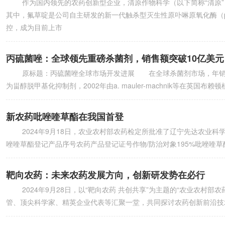
作为国内领先的农药创新型企业，清原作物科学（以下简称“清原”
其中，氟草啶是公司自主研发的新一代触杀型灭生性原卟啉原氧化酶（
控，成为目前上市
丙硫菌唑：全球领先重磅杀菌剂，销售额突破10亿美元
原标题：丙硫菌唑全球市场开发进展 在全球杀菌剂市场，年销售
为甾醇脱甲基化抑制剂，2002年由a. mauler-machnik等在英国布
新农药吡唑喹草酯在我国首登
2024年9月18日，农业农村部农药检定所批准了辽宁先达农业科
唑喹草酯登记产品序号农药产品登记证号作物/防治对象195%吡唑喹草酯原药p
靶向农药：未来农药发展方向，创新研发势在必行
2024年9月28日，以“靶向农药 共创共享”为主题的“农业农村
管、顶尖科学家、精英企业代表等汇聚一堂，共同探讨农药创新前沿技