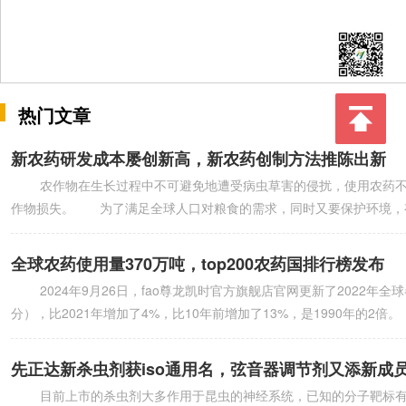
热门文章
新农药研发成本屡创新高，新农药创制方法推陈出新
农作物在生长过程中不可避免地遭受病虫草害的侵扰，使用农药不仅能
作物损失。 为了满足全球人口对粮食的需求，同时又要保护环境，
全球农药使用量370万吨，top200农药国排行榜发布
2024年9月26日，fao尊龙凯时官方旗舰店官网更新了2022年
分），比2021年增加了4%，比10年前增加了13%，是1990年的2倍
先正达新杀虫剂获iso通用名，弦音器调节剂又添新成
目前上市的杀虫剂大多作用于昆虫的神经系统，已知的分子靶标有9