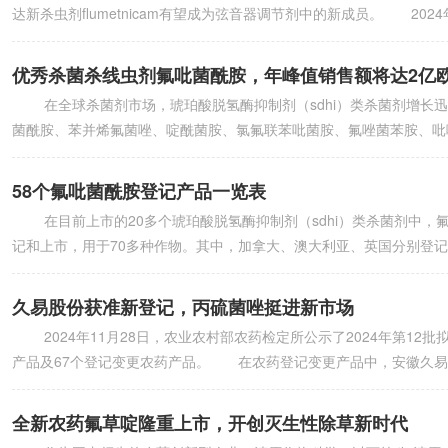
达新杀虫剂flumetnicam有望成为弦音器调节剂中的新成员。 2
优秀杀菌杀线虫剂氟吡菌酰胺，年峰值销售额将达2亿
在全球杀菌剂市场，琥珀酸脱氢酶抑制剂（sdhi）类杀菌剂增长迅速，上市
菌酰胺、苯并烯氟菌唑、啶酰菌胺、氯氟联苯吡菌胺、氟唑菌苯胺、吡唑萘菌胺
58个氟吡菌酰胺登记产品一览表
在目前上市的20多个琥珀酸脱氢酶抑制剂（sdhi）类杀菌剂中，
记和上市，用于70多种作物。其中，加拿大、澳大利亚、英国分别登记了
久易股份获准新登记，丙硫菌唑挺进新市场
2024年11月28日，农业农村部农药检定所公示了2024年第12
产品及67个登记变更农药产品。 在农药登记变更产品中，安徽久易农
全新农药氟草啶隆重上市，开创灭生性除草新时代