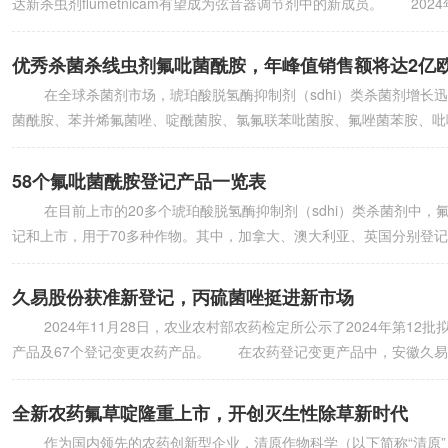
达新杀虫剂flumetnicam有望成为弦音器调节剂中的新成员。 2
优秀杀菌杀线虫剂氟吡菌酰胺，年峰值销售额将达2亿
在全球杀菌剂市场，琥珀酸脱氢酶抑制剂（sdhi）类杀菌剂增长迅速，上市
菌酰胺、苯并烯氟菌唑、啶酰菌胺、氯氟联苯吡菌胺、氟唑菌苯胺、吡唑萘菌胺
58个氟吡菌酰胺登记产品一览表
在目前上市的20多个琥珀酸脱氢酶抑制剂（sdhi）类杀菌剂中，
记和上市，用于70多种作物。其中，加拿大、澳大利亚、英国分别登记了
久易股份获准新登记，丙硫菌唑挺进新市场
2024年11月28日，农业农村部农药检定所公示了2024年第12
产品及67个登记变更农药产品。 在农药登记变更产品中，安徽久易农
全新农药氟草啶隆重上市，开创灭生性除草新时代
作为国内领先的农药创新型企业，清原作物科学（以下简称“清原”