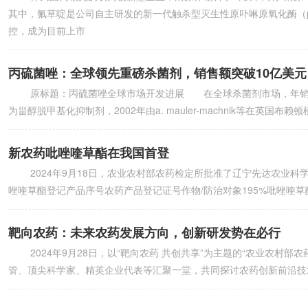
其中，氟草啶是公司自主研发的新一代触杀型灭生性原卟啉原氧化酶（
控，成为目前上市
丙硫菌唑：全球领先重磅杀菌剂，销售额突破10亿美元
原标题：丙硫菌唑全球市场开发进展 在全球杀菌剂市场，年销售
为甾醇脱甲基化抑制剂，2002年由a. mauler-machnik等在英国布
新农药吡唑喹草酯在我国首登
2024年9月18日，农业农村部农药检定所批准了辽宁先达农业科
唑喹草酯登记产品序号农药产品登记证号作物/防治对象195%吡唑喹草酯原药p
靶向农药：未来农药发展方向，创新研发势在必行
2024年9月28日，以“靶向农药 共创共享”为主题的“农业农村
管、顶尖科学家、精英企业代表等汇聚一堂，共同探讨农药创新前沿技