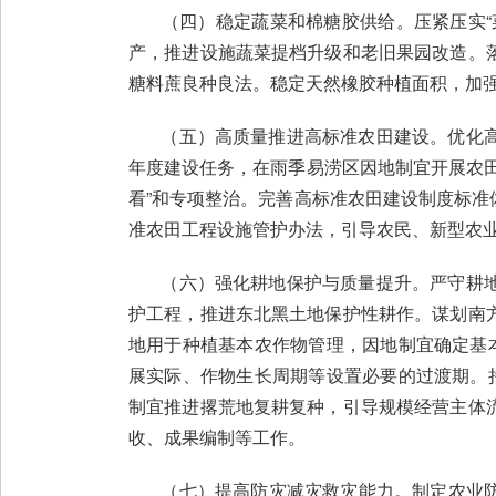
（四）稳定蔬菜和棉糖胶供给。压紧压实“菜
产，推进设施蔬菜提档升级和老旧果园改造。
糖料蔗良种良法。稳定天然橡胶种植面积，加
（五）高质量推进高标准农田建设。优化高
年度建设任务，在雨季易涝区因地制宜开展农
看”和专项整治。完善高标准农田建设制度标
准农田工程设施管护办法，引导农民、新型农
（六）强化耕地保护与质量提升。严守耕地
护工程，推进东北黑土地保护性耕作。谋划南
地用于种植基本农作物管理，因地制宜确定基
展实际、作物生长周期等设置必要的过渡期。
制宜推进撂荒地复耕复种，引导规模经营主体
收、成果编制等工作。
（七）提高防灾减灾救灾能力。制定农业防灾