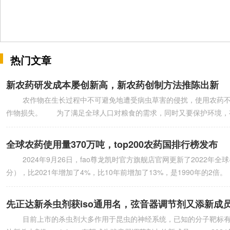
热门文章
新农药研发成本屡创新高，新农药创制方法推陈出新
农作物在生长过程中不可避免地遭受病虫草害的侵扰，使用农药不仅能
作物损失。 为了满足全球人口对粮食的需求，同时又要保护环境，
全球农药使用量370万吨，top200农药国排行榜发布
2024年9月26日，fao尊龙凯时官方旗舰店官网更新了2022年
分），比2021年增加了4%，比10年前增加了13%，是1990年的2倍
先正达新杀虫剂获iso通用名，弦音器调节剂又添新成
目前上市的杀虫剂大多作用于昆虫的神经系统，已知的分子靶标有9