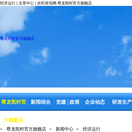
经济运行 | 文章中心 | 农药资讯网-尊龙凯时官方旗舰店
尊龙凯时官方旗舰店
尊龙凯时官
新闻综合
党建
政策
企业动态
研发生产
│
方旗舰店
»
尊龙凯时官方旗舰店
»
新闻中心
»
经济运行