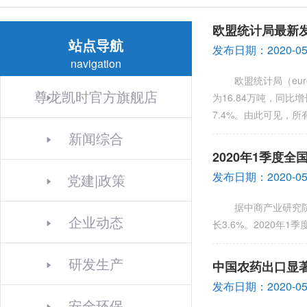
欧盟统计局最新发
站点导航
发布日期：2020-
navigation
欧盟统计局（euros
尊龙凯时官方旗舰店
为16.84万吨，同比
7.4%。由此可见，
新闻综合
2020年1季度全
发布日期：2020-
党建|政策
据中商产业研究院数据
企业动态
长3.6%。2020年1
研发生产
中国农药出口显
发布日期：2020-0
安全环保