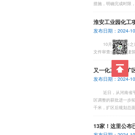
措施，明确完成时限
淮安工业园化工项
发布日期：2024-
10月16日，力之
文件审查合格书、建筑
又一化工园区扩
发布日期：2024-
近日，从河南省平顶
区调整的获批进一步拓
千米，扩区后规划总面
13家！这里公布
发布日期：2024-