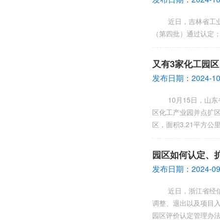
近日，吉林省工业和
（第四批）通过认定
又有3家化工园
发布日期：2024-
10月15日，山东
区化工产业园并点扩区
区，面积3.21平方
园区如何认定、
发布日期：2024-
近日，浙江省经信厅
调整、退出以及项目入
园区评价认定管理办