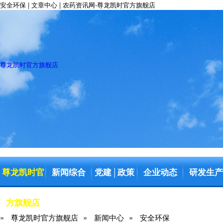
安全环保 | 文章中心 | 农药资讯网-尊龙凯时官方旗舰店
尊龙凯时官方旗舰店
尊龙凯时官
新闻综合
党建
政策
企业动态
研发生产
│
方旗舰店
»
尊龙凯时官方旗舰店
»
新闻中心
»
安全环保