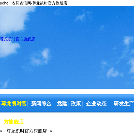
sdhc | 农药资讯网-尊龙凯时官方旗舰店
尊龙凯时官方旗舰店
尊龙凯时官
新闻综合
党建
政策
企业动态
研发生产
│
方旗舰店
»
尊龙凯时官方旗舰店
»