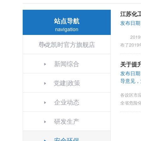
江苏化工
站点导航
发布日期
navigation
2019
尊龙凯时官方旗舰店
布了201
新闻综合
关于提
发布日期
导意见，
党建|政策
各设区市
企业动态
全省危险
研发生产
安全环保