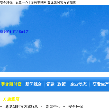
安全环保 | 文章中心 | 农药资讯网-尊龙凯时官方旗舰店
尊龙凯时官方旗舰店
尊龙凯时官
新闻综合
党建
政策
企业动态
研发生产
│
方旗舰店
»
尊龙凯时官方旗舰店
»
新闻中心
»
安全环保