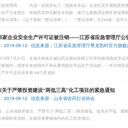
应急管理局： 为进一步指导化工（危险化学品）企业扎实开展隐患排查
全生产主体责任，有效防范和化解安全风险，省厅认真梳理近两年来深度
患警示清单》（以下简称《警示清单》）。《警示清单》共244条，其中人
45家企业安全生产许可证被注销——江苏省应急管理厅公告2
：2019-08-12 信息来源：江苏省应急管理厅尊龙凯时官方旗
19年7月31日，全省共有南京威尔药业股份有限公司等45家危险化学
有效期内，或者在有效期内不再从事危险化学品生产活动的，一并注销安
产许可证企业名单.xls江苏省应
布关于严禁投资建设“两低三高”化工项目的紧急通知
：2019-08-12 信息来源：山东省农药行业协会
，山东省政府发文，严禁引入“两低三高”（附加值低、技术水平低、能
目省级联审流程，全面排查整顿省内的化工投资项目。