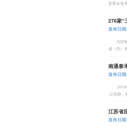
安委会有
276家
发布日期：
为控制长
省（市）
南通泰
发布日期：
2019
公告称，
江苏省
号）
发布日期