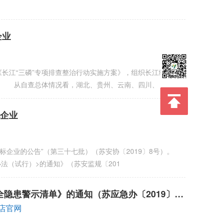
企业
江“三磷”专项排查整治行动实施方案》，组织长江经济带7
束。 从自查总体情况看，湖北、贵州、云南、四川、
化企业
标企业的公告”（第三十七批）（苏安协〔2019〕8号）。
法（试行）>的通知》（苏安监规〔201
患警示清单》的通知（苏应急办〔2019〕22
舰店官网