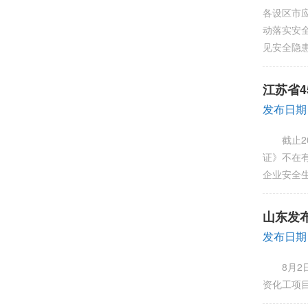
各设区市
动落实安
见安全隐
江苏省
发布日期
截止20
证》不在
企业安全生
山东发
发布日期
8月2日
资化工项