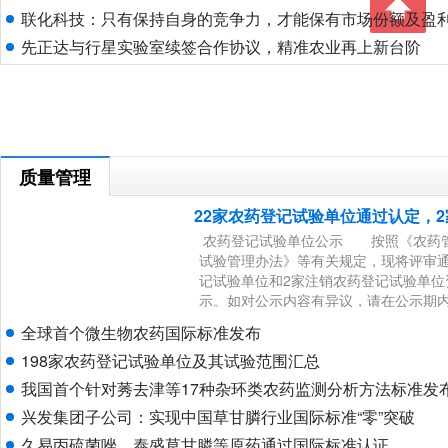
联化科技：只有保持自身的竞争力，才能保有市场份额及盈
先正达与行星实验室续签合作协议，精准农业再上新台阶
质量管理
22家农药登记试验单位通过认定，
农药登记试验单位公示 按照《农药
试验管理办法》等有关规定，现将评审通
记试验单位和2家注销农药登记试验单位
示。如对公示内容有异议，请在公示期
反映。反映人需用真实姓名、单位和尊
全球首个微生物农药国际标准发布
系方式。 公示时间：2025年3月13日至
198家农药登记试验单位及其试验范围汇总
日 联系单位：农业农村部农药管理司
馆南里11号）
我国首个针对莠去津等17种杂环类农药监测分析方法标准发
兴发集团子公司：实现中国草甘膦行业国际标准“零”突破
久易丙硫菌唑、泰盛草甘膦等原药通过国际标准认证