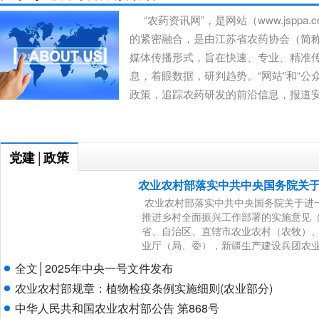
“农药资讯网”，是网站（www.jsppa.c
的紧密融合，是由江苏省农药协会（简称“j
媒体传播形式，旨在快速、专业、精准
息，着眼数据，研判趋势。“网站”和“公
政策，追踪农药研发的前沿信息，报道
党建
政策
│
农业农村部落实中共中央国务院关
革扎实推进乡村全面振兴工作部署
农业农村部落实中共中央国务院关于进
推进乡村全面振兴工作部署的实施意见（2
省、自治区、直辖市农业农村（农牧）
业厅（局、委），新疆生产建设兵团农
局、派出机构、各直属单位： 为深入
全文│2025年中央一号文件发布
央、国务院关于进一步深化农村改革扎
农业农村部规章：植物检疫条例实施细则(农业部分)
意见》（中
中华人民共和国农业农村部公告 第868号