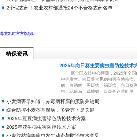
2个假农药！农业农村部通报24个不合格农药名单
尊龙凯时官方旗舰店
植保资讯
2025年向日葵主要病虫害防控技术
据全国农技中心预测，2025年全国
中等发生。向日葵常见病虫害有菌核病
病、白锈病、黑斑病、褐斑病、向日葵
虫、花蓟马、草地螟、双斑长跗萤叶甲
龟、蚜虫、地下害虫等。为做好2025
小麦病害早知道：赤霉病秆腐的预防关键期
工作，全国农技中心特制定此方案。防控策
综合防控小麦茎基腐病，多管齐下是关键
2025年豇豆病虫害绿色防控技术方案
2025年花生病虫害防控技术方案
小麦纹枯病等病虫发生动态与防治技术意见